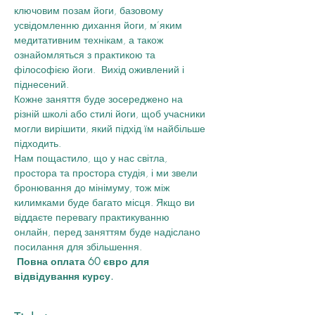
ключовим позам йоги, базовому 
усвідомленню дихання йоги, м’яким 
медитативним технікам, а також 
ознайомляться з практикою та 
філософією йоги.  Вихід оживлений і 
піднесений. 
Кожне заняття буде зосереджено на 
різній школі або стилі йоги, щоб учасники 
могли вирішити, який підхід їм найбільше 
підходить.
Нам пощастило, що у нас світла, 
простора та простора студія, і ми звели 
бронювання до мінімуму, тож між 
килимками буде багато місця. Якщо ви 
віддаєте перевагу практикуванню  
онлайн, перед заняттям буде надіслано 
посилання для збільшення.
Повна оплата 60 євро для 
відвідування курсу.