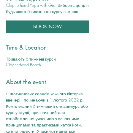
Clogherhead Yoga with Grá (Виберіть це для
будь-якого 6-тижневого курсу зі мною)
BOOK NOW
Time & Location
Тривають 6-тижневі курси
Clogherhead Beach
About the event
6 щотижневих сеансів кожного вівторка 
ввечері , починаючи з 1 лютого 2022 р. 
Комплексний 6-тижневий онлайн-курс або 
курс у студії, призначений для 
ознайомлення учасників з основними 
принципами та практиками хатха-йоги, 
саті та інь-йоги. Учасники навчаться 