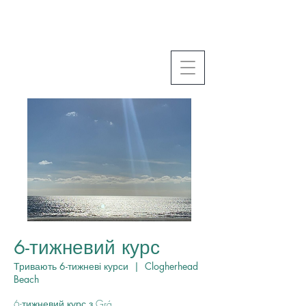
6-тижневий курс
Тривають 6-тижневі курси
  |  
Clogherhead
Beach
6-тижневий курс з Grá